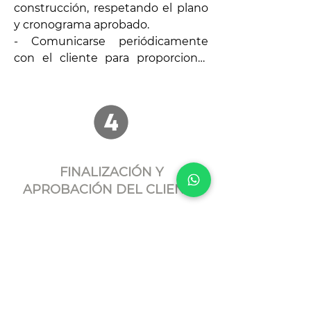
construcción, respetando el plano 
y cronograma aprobado.

- Comunicarse periódicamente 
con el cliente para proporcionar 
actualizaciones sobre el progreso 
del proyecto.

- Implementar técnicas de 
construcción precisas y orientadas 
al detalle para garantizar 
resultados de alta calidad.
FINALIZACIÓN Y
APROBACIÓN DEL CLIENTE
- Completar el proyecto según el 
plano y especificaciones 
acordados.