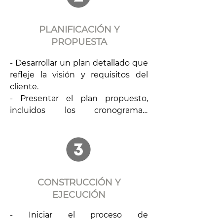
para garantizar que se 
comprendan y atiendan sus 
PLANIFICACIÓN Y
necesidades.
PROPUESTA
- Desarrollar un plan detallado que 
refleje la visión y requisitos del 
cliente.

- Presentar el plan propuesto, 
incluidos los cronogramas, 
materiales y estimaciones de 
costos, para la revisión y 
aprobación del cliente.

- Colaborar con el cliente para 
realizar los ajustes o mejoras 
necesarios al plan antes de 
CONSTRUCCIÓN Y
continuar.
EJECUCIÓN
- Iniciar el proceso de 